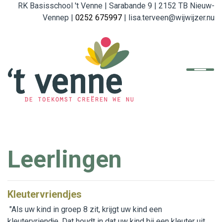
RK Basisschool 't Venne | Sarabande 9 | 2152 TB Nieuw-
Vennep |
0252 675997
| lisa.terveen@wijwijzer.nu
Home
De school
Organisatie
English
Leerlingen
Referenties
Ouders
Kleutervriendjes
Beleid en Formulieren
"Als uw kind in groep 8 zit, krijgt uw kind een
kleutervriendje. Dat houdt in dat uw kind bij een kleuter uit