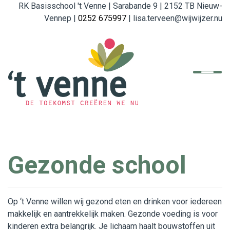
RK Basisschool 't Venne | Sarabande 9 | 2152 TB Nieuw-
Vennep |
0252 675997
| lisa.terveen@wijwijzer.nu
Home
De school
Organisatie
English
Gezonde school
Referenties
Ouders
Op ‘t Venne willen wij gezond eten en drinken voor iedereen
makkelijk en aantrekkelijk maken. Gezonde voeding is voor
Beleid en Formulieren
kinderen extra belangrijk. Je lichaam haalt bouwstoffen uit