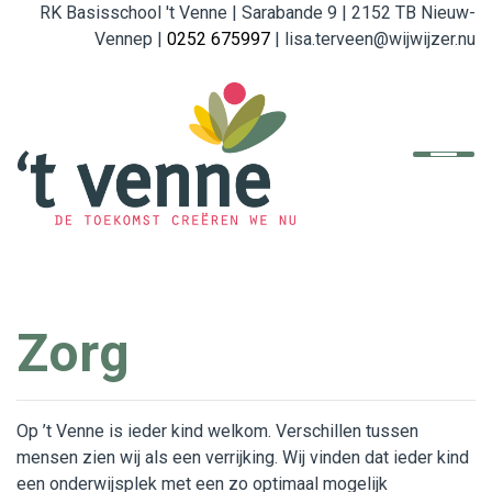
RK Basisschool 't Venne | Sarabande 9 | 2152 TB Nieuw-
Vennep |
0252 675997
| lisa.terveen@wijwijzer.nu
Home
De school
Organisatie
English
Zorg
Referenties
Ouders
Op ’t Venne is ieder kind welkom. Verschillen tussen
mensen zien wij als een verrijking. Wij vinden dat ieder kind
Beleid en Formulieren
een onderwijsplek met een zo optimaal mogelijk