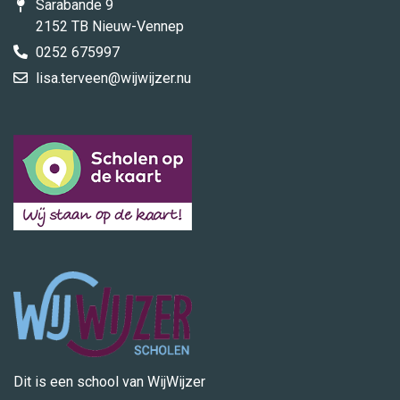
Sarabande 9
2152 TB Nieuw-Vennep
0252 675997
lisa.terveen@wijwijzer.nu
Dit is een school van WijWijzer