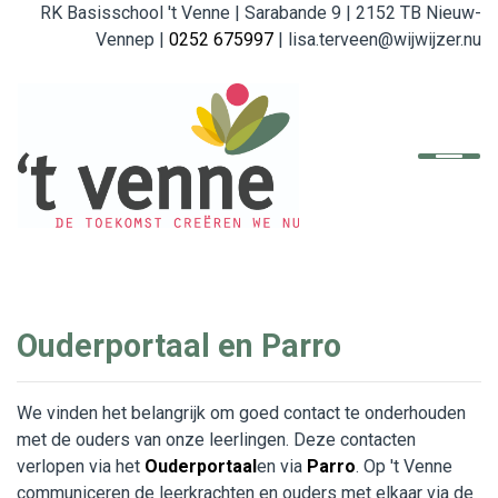
RK Basisschool 't Venne | Sarabande 9 | 2152 TB Nieuw-
Vennep |
0252 675997
| lisa.terveen@wijwijzer.nu
Home
De school
Organisatie
English
Ouderportaal en Parro
Referenties
We vinden het belangrijk om goed contact te onderhouden
Ouders
met de ouders van onze leerlingen. Deze contacten
verlopen via het
Ouderportaal
en via
Parro
. Op 't Venne
Beleid en Formulieren
communiceren de leerkrachten en ouders met elkaar via de