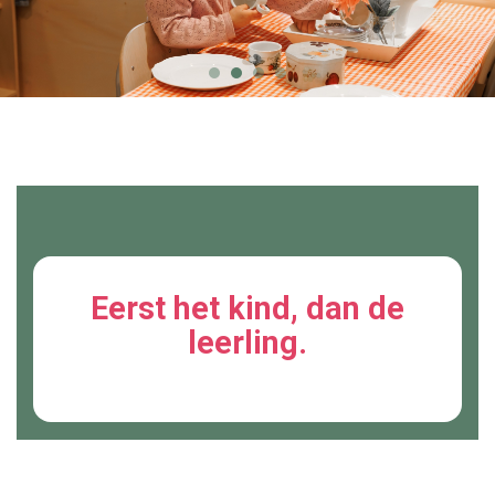
Werken bij WijWijzer
Contact
Eerst het kind, dan de
leerling.