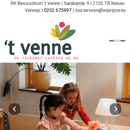
RK Basisschool 't Venne | Sarabande 9 | 2152 TB Nieuw-
Vennep |
0252 675997
| lisa.terveen@wijwijzer.nu
Home
De school
Organisatie
English
Referenties
Ouders
Beleid en Formulieren