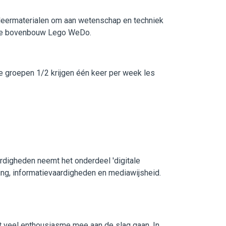
-leermaterialen om aan wetenschap en techniek
 de bovenbouw Lego WeDo.
e groepen 1/2 krijgen één keer per week les
rdigheden neemt het onderdeel 'digitale
nking, informatievaardigheden en mediawijsheid.
 veel enthousiasme mee aan de slag gaan. In