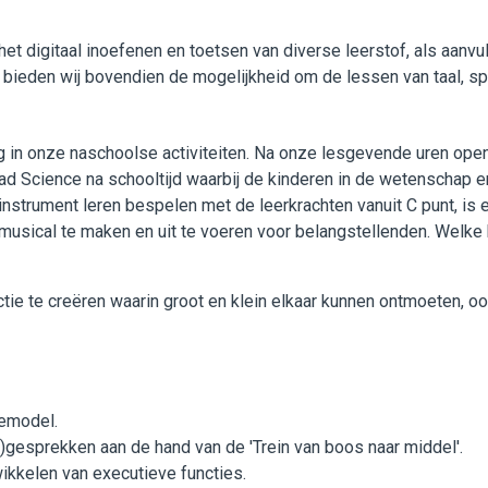
 digitaal inoefenen en toetsen van diverse leerstof, als aanvul
bieden wij bovendien de mogelijkheid om de lessen van taal, spe
rug in onze naschoolse activiteiten. Na onze lesgevende uren op
d Science na schooltijd waarbij de kinderen in de wetenschap e
 instrument leren bespelen met de leerkrachten vanuit C punt, is 
musical te maken en uit te voeren voor belangstellenden. Welke
ie te creëren waarin groot en klein elkaar kunnen ontmoeten, ook
iemodel.
)gesprekken aan de hand van de 'Trein van boos naar middel'.
ikkelen van executieve functies.