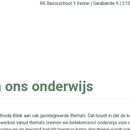
RK Basisschool 't Venne | Sarabande 9 | 2
 ons onderwijs
ode Blink aan vak geïntegreerde thema’s. Dat houdt in dat de k
 werken vanuit thema’s creëren we betekenisvol onderwijs voor 
gang en de leerstof beklijft hierdoor beter. Het thema wordt oo