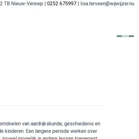
152 TB Nieuw-Vennep |
0252 675997
| lisa.terveen@wijwijzer.nu
erndoelen van aardrijkskunde, geschiedenis en
de kinderen. Een langere periode werken over
k zoveel mogelijk in andere lessen toegepast,