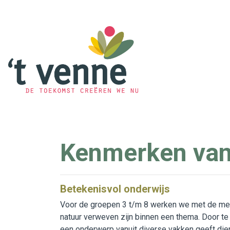
Home
De school
Organisatie
Kenmerken van
English
Referenties
Betekenisvol onderwijs
Ouders
Voor de groepen 3 t/m 8 werken we met de meth
Beleid en Formulieren
natuur verweven zijn binnen een thema. Door te
een onderwerp vanuit diverse vakken geeft diep