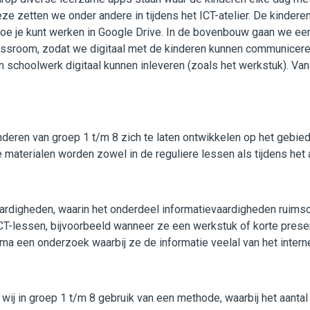
zetten we onder andere in tijdens het ICT-atelier. De kinderen
hoe je kunt werken in Google Drive. In de bovenbouw gaan we ee
sroom, zodat we digitaal met de kinderen kunnen communiceren 
 schoolwerk digitaal kunnen inleveren (zoals het werkstuk). Van
nderen van groep 1 t/m 8 zich te laten ontwikkelen op het gebi
terialen worden zowel in de reguliere lessen als tijdens het a
aardigheden, waarin het onderdeel informatievaardigheden ruim
 ICT-lessen, bijvoorbeeld wanneer ze een werkstuk of korte pre
ema een onderzoek waarbij ze de informatie veelal van het intern
wij in groep 1 t/m 8 gebruik van een methode, waarbij het aant