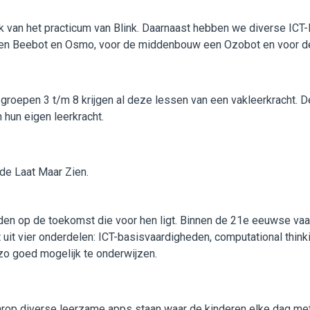
van het practicum van Blink. Daarnaast hebben we diverse ICT
een Beebot en Osmo, voor de middenbouw een Ozobot en voor
groepen 3 t/m 8 krijgen al deze lessen van een vakleerkracht. D
 hun eigen leerkracht.
de Laat Maar Zien.
iden op de toekomst die voor hen ligt. Binnen de 21e eeuwse vaa
aat uit vier onderdelen: ICT-basisvaardigheden, computational thi
 zo goed mogelijk te onderwijzen.
rop diverse leerzame apps staan waar de kinderen elke dag met