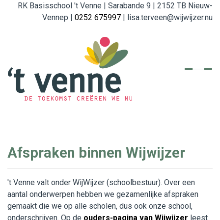
RK Basisschool 't Venne | Sarabande 9 | 2152 TB Nieuw-
Vennep |
0252 675997
| lisa.terveen@wijwijzer.nu
Home
De school
Organisatie
English
Afspraken binnen Wijwijzer
Referenties
't Venne valt onder WijWijzer (schoolbestuur). Over een
Ouders
aantal onderwerpen hebben we gezamenlijke afspraken
gemaakt die we op alle scholen, dus ook onze school,
Beleid en Formulieren
onderschrijven. Op de
ouders-pagina van Wijwijzer
leest