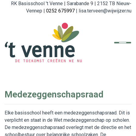
RK Basisschool 't Venne | Sarabande 9 | 2152 TB Nieuw-
Vennep |
0252 675997
| lisa.terveen@wijwijzer.nu
Home
De school
Organisatie
English
Medezeggenschapsraad
Referenties
Elke basisschool heeft een medezeggenschapsraad. Dit is
Ouders
verplicht en staat in de Wet medezeggenschap op scholen.
De medezeggenschapsraad overlegt met de directie en het
Beleid en Formulieren
schoolbestuur over belangrijke schoolzaken. De